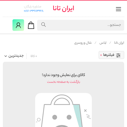
ایران تانا
مشاوره رایگان:
087-33173228
ایران تانا
لباس
شال و روسری
فیلترها
جدیدترین
0 کالا
کالای برای نمایش وجود ندارد!
بازگشت به صفحه نخست