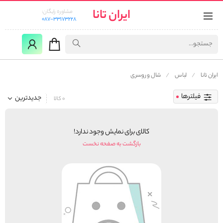
ایران تانا
مشاوره رایگان:
087-33173228
ایران تانا
لباس
شال و روسری
فیلترها
جدیدترین
0 کالا
کالای برای نمایش وجود ندارد!
بازگشت به صفحه نخست