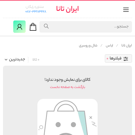
ایران تانا
مشاوره رایگان:
087-33173228
ایران تانا
لباس
شال و روسری
فیلترها
جدیدترین
0 کالا
کالای برای نمایش وجود ندارد!
بازگشت به صفحه نخست