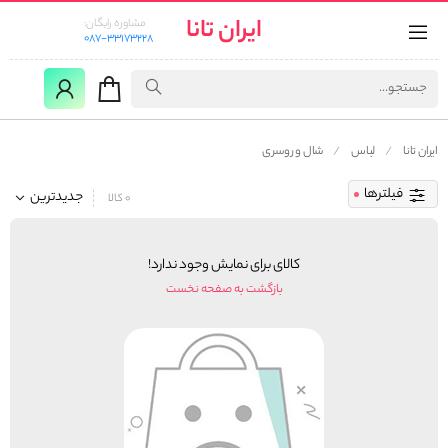
ایران تانا
مشاوره رایگان:
087-33173228
ایران تانا
لباس
شال و روسری
فیلترها
جدیدترین
0 کالا
کالای برای نمایش وجود ندارد!
بازگشت به صفحه نخست