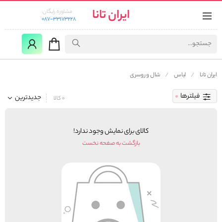
ایران تانا
مشاوره رایگان:
087-33173228
ایران تانا
لباس
شال و روسری
فیلترها
جدیدترین
0 کالا
کالای برای نمایش وجود ندارد!
بازگشت به صفحه نخست