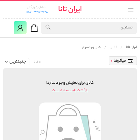
ایران تانا
مشاوره رایگان:
087-33173228
ایران تانا
لباس
شال و روسری
فیلترها
جدیدترین
0 کالا
کالای برای نمایش وجود ندارد!
بازگشت به صفحه نخست