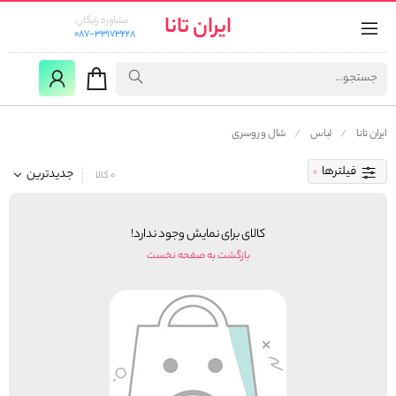
ایران تانا
مشاوره رایگان:
087-33173228
ایران تانا
لباس
شال و روسری
فیلترها
جدیدترین
0 کالا
کالای برای نمایش وجود ندارد!
بازگشت به صفحه نخست