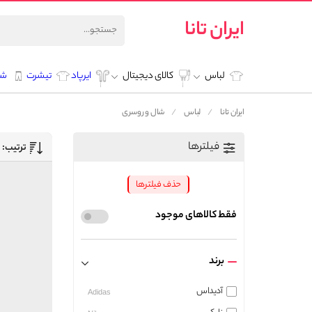
ایران تانا
لباس
کالای دیجیتال
ایرپاد
تیشرت
شل
ایران تانا
لباس
شال و روسری
فیلترها
ترتیب:
حذف فیلترها
فقط کالاهای موجود
برند
آدیداس
Adidas