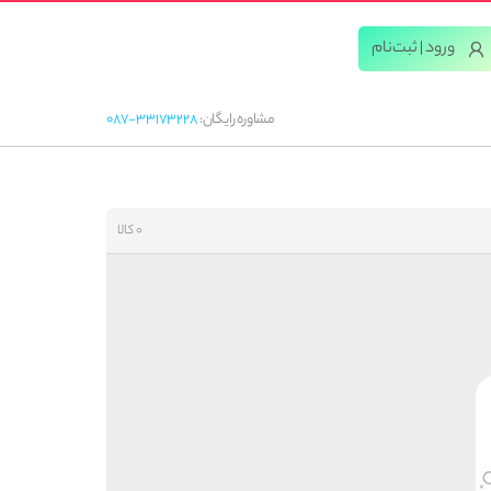
ورود | ثبت‌‌نام
مشاوره رایگان:
087-33173228
0 کالا