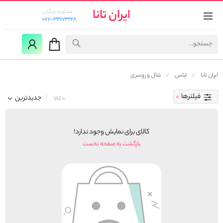
ایران تانا
مشاوره رایگان:
087-33173228
ایران تانا
لباس
شال و روسری
فیلترها
جدیدترین
0 کالا
کالای برای نمایش وجود ندارد!
بازگشت به صفحه نخست