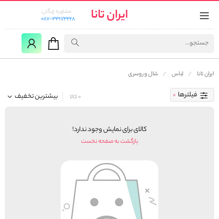
ایران تانا
مشاوره رایگان:
087-33173228
ایران تانا
لباس
شال و روسری
فیلترها
بیشترین تخفیف
0 کالا
کالای برای نمایش وجود ندارد!
بازگشت به صفحه نخست