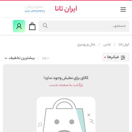
ایران تانا
مشاوره رایگان:
087-33173228
ایران تانا
لباس
شال و روسری
فیلترها
بیشترین تخفیف
0 کالا
کالای برای نمایش وجود ندارد!
بازگشت به صفحه نخست