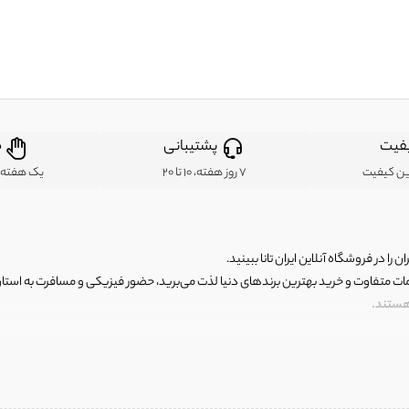
فیت
پشتیبانی
ض
ین کیفیت
7 روز هفته، 10 تا 20
یک هفته ب
ن را در فروشگاه آنلاین ایران تانا ببینید.
مات متفاوت و خرید بهترین برندهای دنیا لذت می‌برید، حضور فیزیکی و مسافرت به استان ها
 هستند.
رای اصلی و با کیفیت اما با قیمت عالی و مقرون به صرفه روبرو هستید! فروشگاه ما مجموعه‌ا
 فوق العاده و با قیمت عالی داشت. ماموریت ما این است که بهترین اجناس تاناکورای ایران