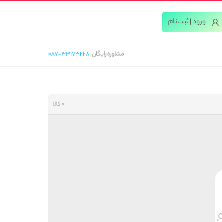
ورود | ثبت‌‌نام
مشاوره رایگان:
087-33173228
0 کالا