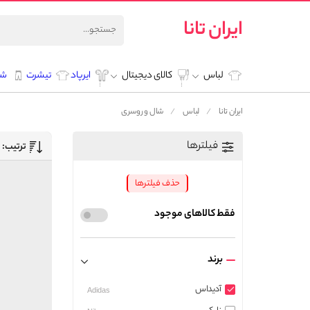
ایران تانا
لباس
کالای دیجیتال
ایرپاد
تیشرت
شل
ایران تانا
لباس
شال و روسری
فیلترها
ترتیب:
حذف فیلترها
فقط کالاهای موجود
برند
آدیداس
Adidas