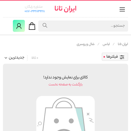
ایران تانا
مشاوره رایگان:
087-33173228
ایران تانا
لباس
شال و روسری
فیلترها
جدیدترین
0 کالا
کالای برای نمایش وجود ندارد!
بازگشت به صفحه نخست