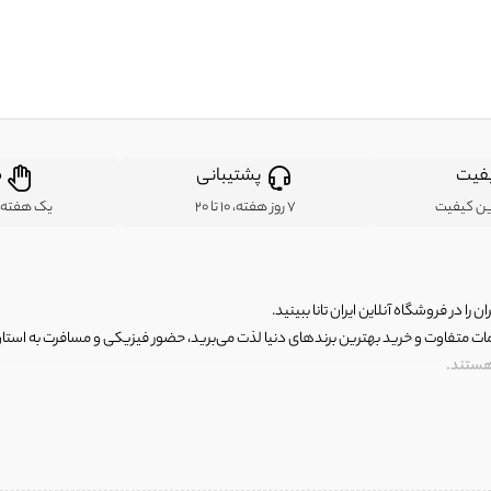
فیت
پشتیبانی
ض
ین کیفیت
7 روز هفته، 10 تا 20
یک هفته ب
ن را در فروشگاه آنلاین ایران تانا ببینید.
مات متفاوت و خرید بهترین برندهای دنیا لذت می‌برید، حضور فیزیکی و مسافرت به استان ها
 هستند.
رای اصلی و با کیفیت اما با قیمت عالی و مقرون به صرفه روبرو هستید! فروشگاه ما مجموعه‌ا
 فوق العاده و با قیمت عالی داشت. ماموریت ما این است که بهترین اجناس تاناکورای ایران