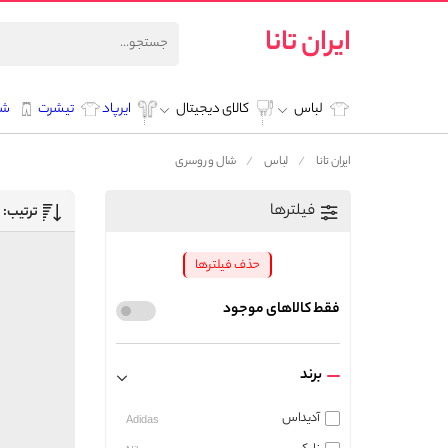
ایران تانا
لباس
کالای دیجیتال
ایرپاد
تیشرت
شل
ایران تانا
لباس
شال و روسری
فیلترها
ترتیب:
حذف فیلترها
فقط کالاهای موجود
برند
آدیداس
Adidas