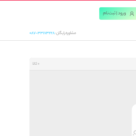
ورود | ثبت‌‌نام
مشاوره رایگان:
087-33173228
0 کالا