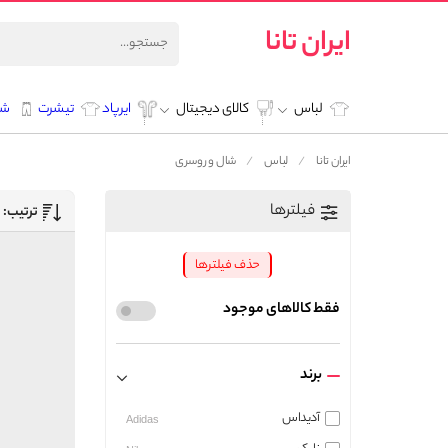
ایران تانا
لباس
کالای دیجیتال
ایرپاد
تیشرت
شل
ایران تانا
لباس
شال و روسری
فیلترها
ترتیب:
حذف فیلترها
فقط کالاهای موجود
برند
آدیداس
Adidas