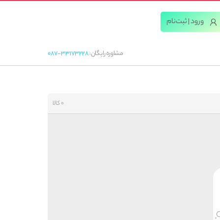
ورود | ثبت‌‌نام
مشاوره رایگان:
087-33173228
0 کالا