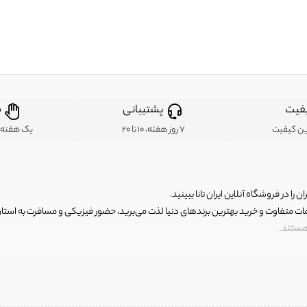
فیت
پشتیبانی
ض
ین کیفیت
7 روز هفته، 10 تا 20
یک هفته ب
ن را در فروشگاه آنلاین ایران تانا ببینید.
مات متفاوت و خرید بهترین برندهای دنیا لذت می‌برید، حضور فیزیکی و مسافرت به استان ها
 هستند.
رای اصلی و با کیفیت اما با قیمت عالی و مقرون به صرفه روبرو هستید! فروشگاه ما مجموعه‌ا
 فوق العاده و با قیمت عالی داشت. ماموریت ما این است که بهترین اجناس تاناکورای ایران