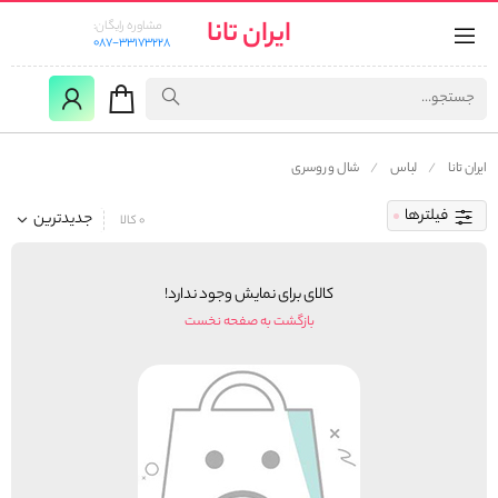
ایران تانا
مشاوره رایگان:
087-33173228
ایران تانا
لباس
شال و روسری
فیلترها
جدیدترین
0 کالا
کالای برای نمایش وجود ندارد!
بازگشت به صفحه نخست