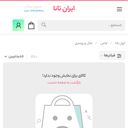
ایران تانا
مشاوره رایگان:
087-33173228
ایران تانا
لباس
شال و روسری
فیلترها
جدیدترین
0 کالا
کالای برای نمایش وجود ندارد!
بازگشت به صفحه نخست