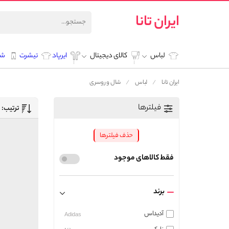
ایران تانا
لباس
کالای دیجیتال
ایرپاد
تیشرت
شل
ایران تانا
لباس
شال و روسری
فیلترها
ترتیب:
حذف فیلترها
فقط کالاهای موجود
برند
آدیداس
Adidas