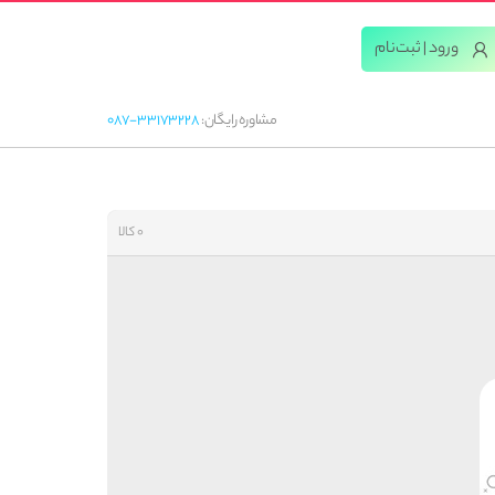
ورود | ثبت‌‌نام
مشاوره رایگان:
087-33173228
0 کالا