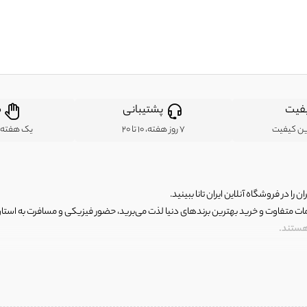
فیت
پشتیبانی
ض
ین کیفیت
7 روز هفته، 10 تا 20
یک هفته ب
ن را در فروشگاه آنلاین ایران تانا ببینید.
مات متفاوت و خرید بهترین برندهای دنیا لذت می‌برید، حضور فیزیکی و مسافرت به استان ها
 هستند.
رای اصلی و با کیفیت اما با قیمت عالی و مقرون به صرفه روبرو هستید! فروشگاه ما مجموعه‌ا
 فوق العاده و با قیمت عالی داشت. ماموریت ما این است که بهترین اجناس تاناکورای ایران