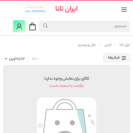
ایران تانا
مشاوره رایگان:
087-33173228
ایران تانا
لباس
شال و روسری
فیلترها
جدیدترین
0 کالا
کالای برای نمایش وجود ندارد!
بازگشت به صفحه نخست