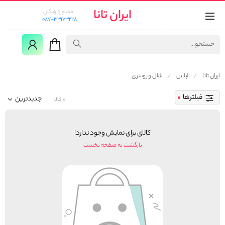
ایران تانا
مشاوره رایگان:
087-33173228
ایران تانا
لباس
شال و روسری
فیلترها
جدیدترین
0 کالا
کالای برای نمایش وجود ندارد!
بازگشت به صفحه نخست