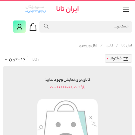
ایران تانا
مشاوره رایگان:
087-33173228
ایران تانا
لباس
شال و روسری
فیلترها
جدیدترین
0 کالا
کالای برای نمایش وجود ندارد!
بازگشت به صفحه نخست