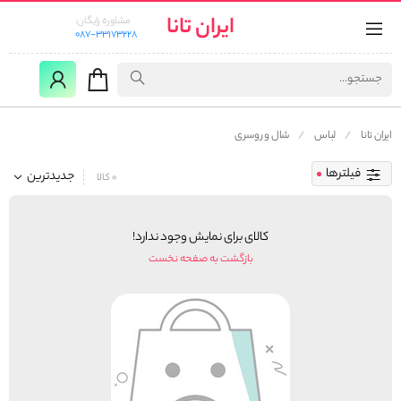
ایران تانا
مشاوره رایگان:
087-33173228
ایران تانا
لباس
شال و روسری
فیلترها
جدیدترین
0 کالا
کالای برای نمایش وجود ندارد!
بازگشت به صفحه نخست