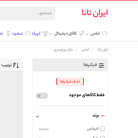
ایران تانا
لباس
کالای دیجیتال
ایرپاد
تیشرت
شل
ایران تانا
لباس
شال و روسری
فیلترها
ترتیب:
حذف فیلترها
فقط کالاهای موجود
برند
آدیداس
Adidas