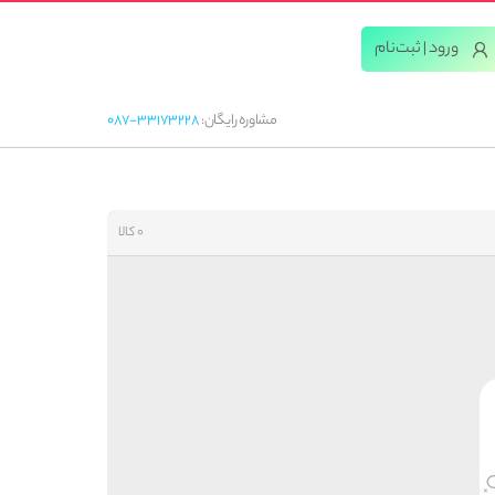
ورود | ثبت‌‌نام
مشاوره رایگان:
087-33173228
0 کالا