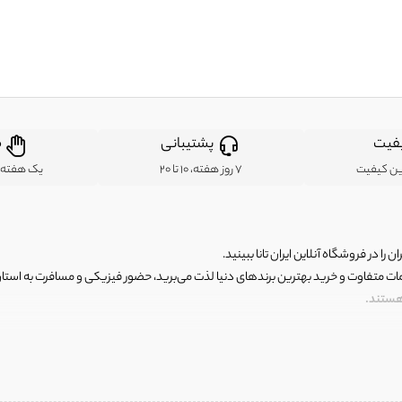
فیت
پشتیبانی
ض
ین کیفیت
7 روز هفته، 10 تا 20
یک هفته ب
ن را در فروشگاه آنلاین ایران تانا ببینید.
مات متفاوت و خرید بهترین برندهای دنیا لذت می‌برید، حضور فیزیکی و مسافرت به استان ها
 هستند.
رای اصلی و با کیفیت اما با قیمت عالی و مقرون به صرفه روبرو هستید! فروشگاه ما مجموعه‌ا
 فوق العاده و با قیمت عالی داشت. ماموریت ما این است که بهترین اجناس تاناکورای ایران