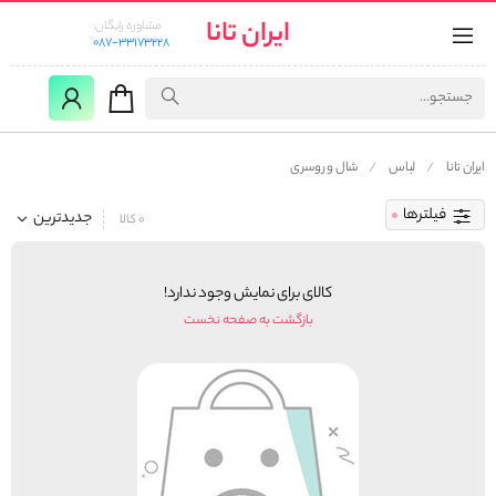
ایران تانا
مشاوره رایگان:
087-33173228
ایران تانا
لباس
شال و روسری
فیلترها
جدیدترین
0 کالا
کالای برای نمایش وجود ندارد!
بازگشت به صفحه نخست