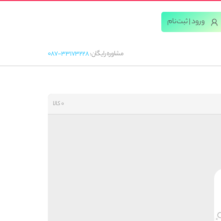
ورود | ثبت‌‌نام
مشاوره رایگان:
087-33173228
0 کالا