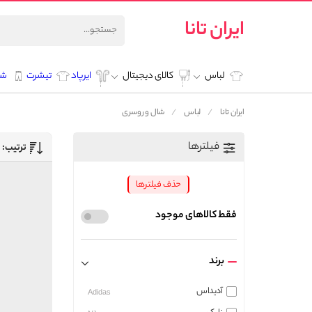
ایران تانا
لباس
کالای دیجیتال
ایرپاد
تیشرت
شل
ایران تانا
لباس
شال و روسری
فیلترها
ترتیب:
حذف فیلترها
فقط کالاهای موجود
برند
آدیداس
Adidas