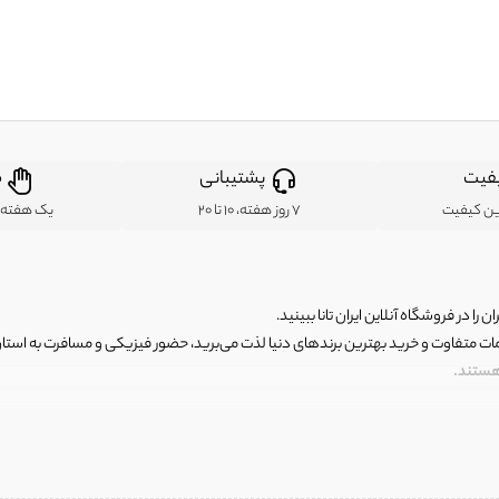
فیت
پشتیبانی
ض
ین کیفیت
7 روز هفته، 10 تا 20
یک هفته ب
ن را در فروشگاه آنلاین ایران تانا ببینید.
مات متفاوت و خرید بهترین برندهای دنیا لذت می‌برید، حضور فیزیکی و مسافرت به استان ها
 هستند.
رای اصلی و با کیفیت اما با قیمت عالی و مقرون به صرفه روبرو هستید! فروشگاه ما مجموعه‌ا
 فوق العاده و با قیمت عالی داشت. ماموریت ما این است که بهترین اجناس تاناکورای ایران