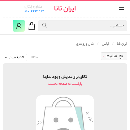
ایران تانا
مشاوره رایگان:
087-33173228
ایران تانا
لباس
شال و روسری
فیلترها
جدیدترین
0 کالا
کالای برای نمایش وجود ندارد!
بازگشت به صفحه نخست