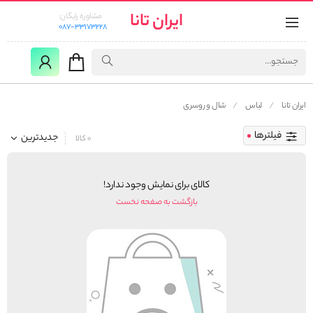
ایران تانا
مشاوره رایگان:
087-33173228
ایران تانا
لباس
شال و روسری
فیلترها
جدیدترین
0 کالا
کالای برای نمایش وجود ندارد!
بازگشت به صفحه نخست