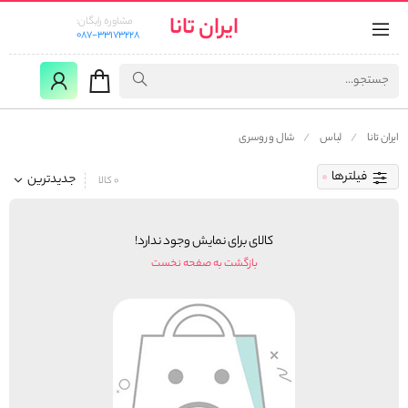
ایران تانا
مشاوره رایگان:
087-33173228
ایران تانا
لباس
شال و روسری
فیلترها
جدیدترین
0 کالا
کالای برای نمایش وجود ندارد!
بازگشت به صفحه نخست