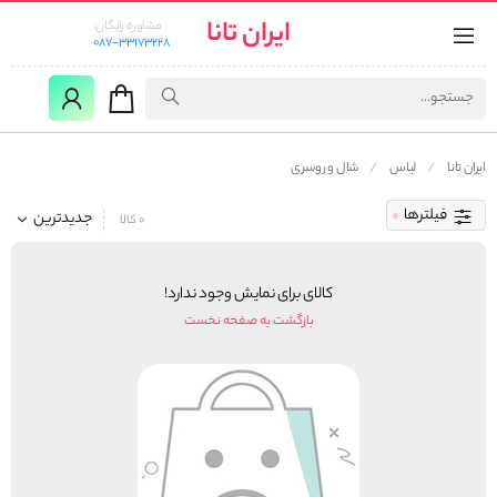
ایران تانا
مشاوره رایگان:
087-33173228
ایران تانا
لباس
شال و روسری
فیلترها
جدیدترین
0 کالا
کالای برای نمایش وجود ندارد!
بازگشت به صفحه نخست