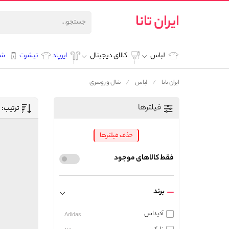
ایران تانا
لباس
کالای دیجیتال
ایرپاد
تیشرت
شل
ایران تانا
لباس
شال و روسری
فیلترها
ترتیب:
حذف فیلترها
فقط کالاهای موجود
برند
آدیداس
Adidas