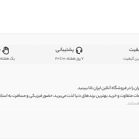
فیت
پشتیبانی
ض
ین کیفیت
7 روز هفته، 10 تا 20
یک هفته ب
ن را در فروشگاه آنلاین ایران تانا ببینید.
مات متفاوت و خرید بهترین برندهای دنیا لذت می‌برید، حضور فیزیکی و مسافرت به استان ها
 هستند.
رای اصلی و با کیفیت اما با قیمت عالی و مقرون به صرفه روبرو هستید! فروشگاه ما مجموعه‌ا
 فوق العاده و با قیمت عالی داشت. ماموریت ما این است که بهترین اجناس تاناکورای ایران