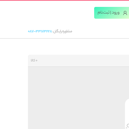
ورود | ثبت‌‌نام
مشاوره رایگان:
087-33173228
0 کالا