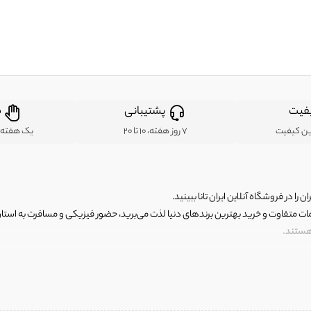
فیت
پشتیبانی
ض
ین کیفیت
7 روز هفته، 10 تا 20
یک هفته ب
ن را در فروشگاه آنلاین ایران تانا ببینید.
مات متفاوت و خرید بهترین برندهای دنیا لذت می‌برید، حضور فیزیکی و مسافرت به استان ها
 هستند.
رای اصلی و با کیفیت اما با قیمت عالی و مقرون به صرفه روبرو هستید! فروشگاه ما مجموعه‌ا
 فوق العاده و با قیمت عالی داشت. ماموریت ما این است که بهترین اجناس تاناکورای ایران