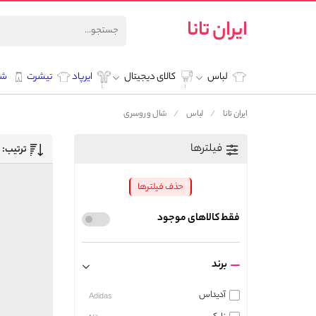
ایران تانا
لباس
کالای دیجیتال
ایرپاد
تیشرت
شل
ایران تانا
لباس
شال و روسری
فیلترها
ترتیب:
حذف فیلترها
فقط کالاهای موجود
برند
آدیداس
Adidas