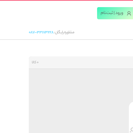
ورود | ثبت‌‌نام
مشاوره رایگان:
087-33173228
0 کالا