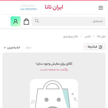
ایران تانا
مشاوره رایگان:
087-33173228
ایران تانا
لباس
شال و روسری
فیلترها
جدیدترین
0 کالا
کالای برای نمایش وجود ندارد!
بازگشت به صفحه نخست