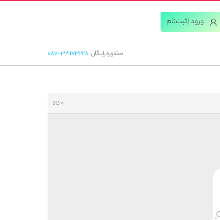
ورود | ثبت‌‌نام
مشاوره رایگان:
087-33173228
0 کالا