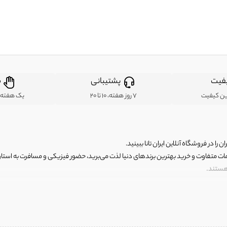
فیت
پشتیبانی
ض
ین کیفیت
7 روز هفته، 10 تا 20
یک هفته ب
ن را در فروشگاه آنلاین ایران تانا ببینید.
مات متفاوت و خرید بهترین برندهای دنیا لذت می‌برید، حضور فیزیکی و مسافرت به استان ها
 هستند.
رای اصلی و با کیفیت اما با قیمت عالی و مقرون به صرفه روبرو هستید! فروشگاه ما مجموعه‌ا
 فوق العاده و با قیمت عالی داشت. ماموریت ما این است که بهترین اجناس تاناکورای ایران