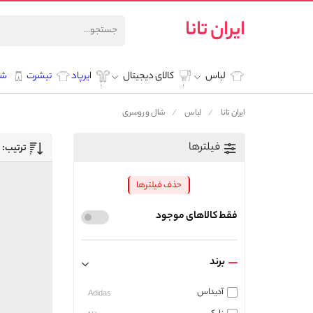
ایران تانا
لباس
کالای دیجیتال
ایرپاد
تیشرت
شل
ایران تانا
لباس
شال و روسری
فیلترها
ترتیب:
حذف فیلترها
فقط کالاهای موجود
برند
آدیداس
Adidas