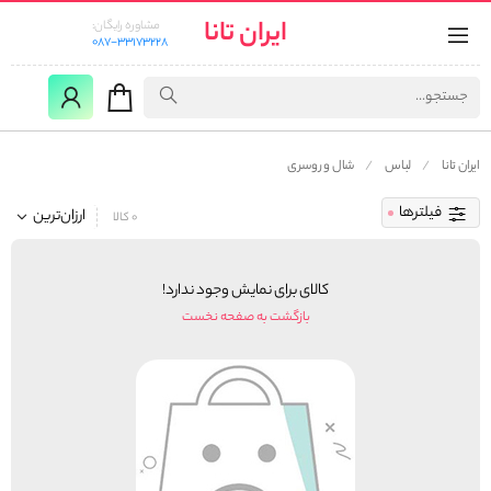
ایران تانا
مشاوره رایگان:
087-33173228
ایران تانا
لباس
شال و روسری
فیلترها
ارزان‌ترین
0 کالا
کالای برای نمایش وجود ندارد!
بازگشت به صفحه نخست