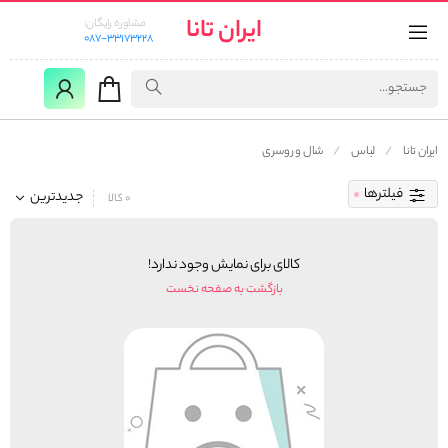
ایران تانا
مشاوره رایگان:
087-33173228
ایران تانا
لباس
شال و روسری
فیلترها
جدیدترین
0 کالا
کالای برای نمایش وجود ندارد!
بازگشت به صفحه نخست