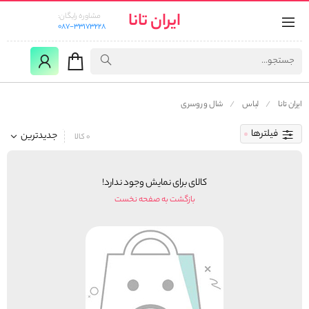
ایران تانا
مشاوره رایگان:
087-33173228
ایران تانا
لباس
شال و روسری
فیلترها
جدیدترین
0 کالا
کالای برای نمایش وجود ندارد!
بازگشت به صفحه نخست