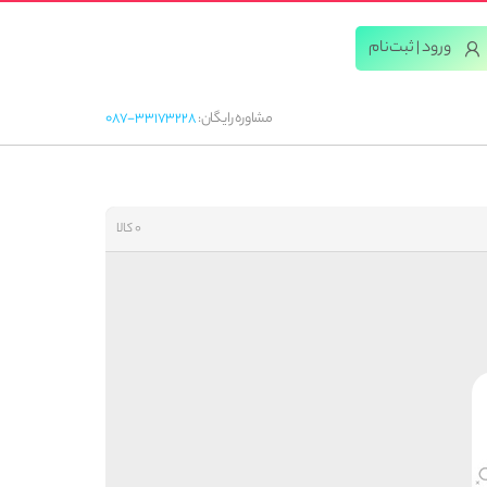
ورود | ثبت‌‌نام
مشاوره رایگان:
087-33173228
0 کالا