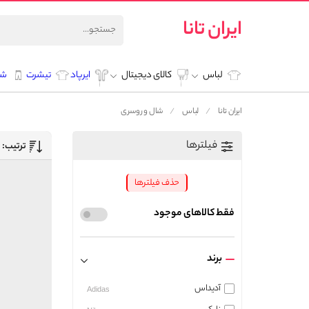
ایران تانا
لباس
کالای دیجیتال
ایرپاد
تیشرت
شل
ایران تانا
لباس
شال و روسری
فیلترها
ترتیب:
حذف فیلترها
فقط کالاهای موجود
برند
آدیداس
Adidas