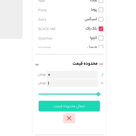
نایک
Nike
پوما
Puma
اسیکس
Asics
بلک یاک
BLACK YAK
کچوا
Quechua
هومل
Hummel
میلت
MILLET
محدوده قیمت
آندر آرمور
Under Armour
از
تومان
کاریمور
Karrimor
تا
تومان
پول اند بیر
PULL & BEAR
جوما
JOMA
بوهو
boohoo
اعمال محدوده قیمت
آمبرو
umbro
ریباک
Reebok
رگاتا
REGATTA