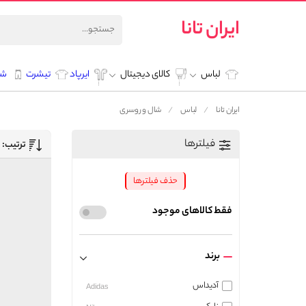
ایران تانا
لباس
کالای دیجیتال
ایرپاد
تیشرت
شل
ایران تانا
لباس
شال و روسری
فیلترها
ترتیب:
حذف فیلترها
فقط کالاهای موجود
برند
آدیداس
Adidas