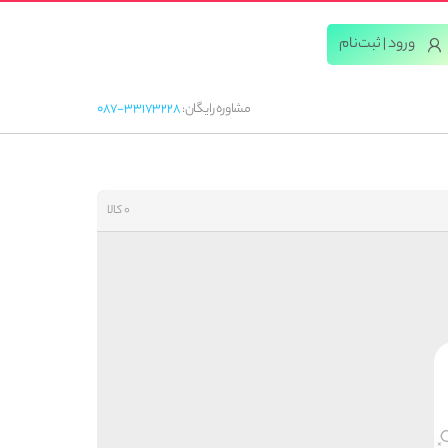
ورود | ثبت‌‌نام
مشاوره رایگان:
087-33173228
0 کالا