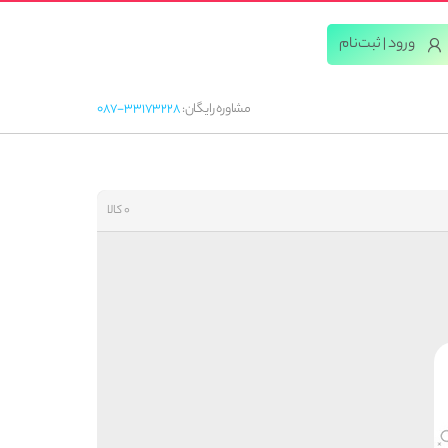
ورود | ثبت‌‌نام
مشاوره رایگان:
087-33173228
0 کالا