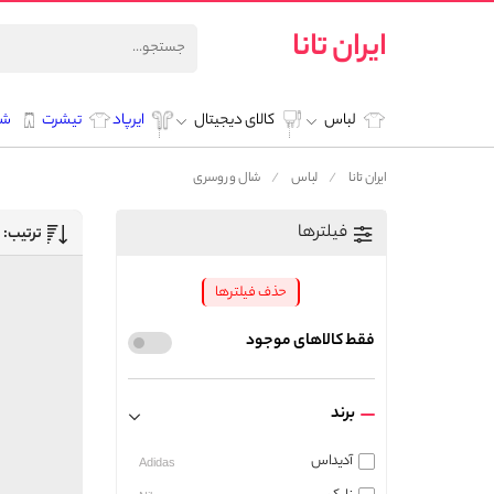
ایران تانا
لباس
کالای دیجیتال
ایرپاد
تیشرت
شل
ایران تانا
لباس
شال و روسری
فیلترها
ترتیب:
حذف فیلترها
فقط کالاهای موجود
برند
آدیداس
Adidas