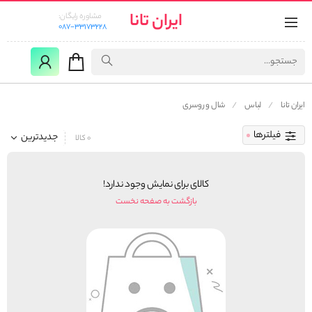
ایران تانا
مشاوره رایگان:
087-33173228
ایران تانا
لباس
شال و روسری
فیلترها
جدیدترین
0 کالا
کالای برای نمایش وجود ندارد!
بازگشت به صفحه نخست