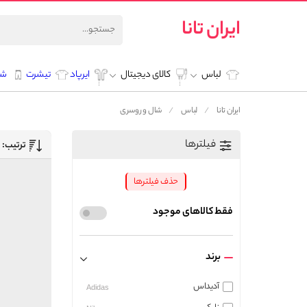
ایران تانا
لباس
کالای دیجیتال
ایرپاد
تیشرت
شل
ایران تانا
لباس
شال و روسری
فیلترها
ترتیب:
حذف فیلترها
فقط کالاهای موجود
برند
آدیداس
Adidas