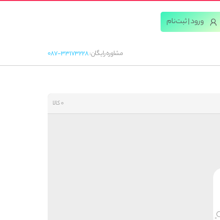
ورود | ثبت‌‌نام
مشاوره رایگان:
087-33173228
0 کالا