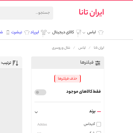
ایران تانا
لباس
کالای دیجیتال
ایرپاد
تیشرت
شل
ایران تانا
لباس
شال و روسری
فیلترها
ترتیب:
حذف فیلترها
فقط کالاهای موجود
برند
آدیداس
Adidas