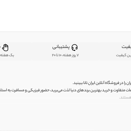
فیت
پشتیبانی
ض
ین کیفیت
7 روز هفته، 10 تا 20
یک هفته ب
ن را در فروشگاه آنلاین ایران تانا ببینید.
مات متفاوت و خرید بهترین برندهای دنیا لذت می‌برید، حضور فیزیکی و مسافرت به استان ها
 هستند.
رای اصلی و با کیفیت اما با قیمت عالی و مقرون به صرفه روبرو هستید! فروشگاه ما مجموعه‌ا
 فوق العاده و با قیمت عالی داشت. ماموریت ما این است که بهترین اجناس تاناکورای ایران