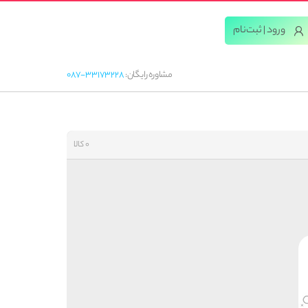
ورود | ثبت‌‌نام
مشاوره رایگان:
087-33173228
0 کالا