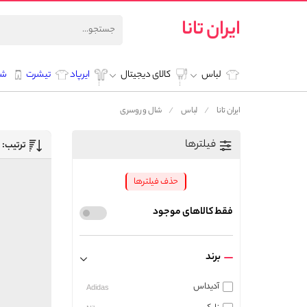
ایران تانا
لباس
کالای دیجیتال
ایرپاد
تیشرت
شل
ایران تانا
لباس
شال و روسری
فیلترها
ترتیب:
حذف فیلترها
فقط کالاهای موجود
برند
آدیداس
Adidas