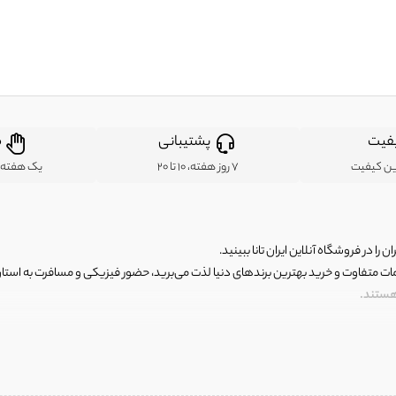
فیت
پشتیبانی
ض
ین کیفیت
7 روز هفته، 10 تا 20
یک هفته ب
ن را در فروشگاه آنلاین ایران تانا ببینید.
مات متفاوت و خرید بهترین برندهای دنیا لذت می‌برید، حضور فیزیکی و مسافرت به استان ها
 هستند.
رای اصلی و با کیفیت اما با قیمت عالی و مقرون به صرفه روبرو هستید! فروشگاه ما مجموعه‌ا
 فوق العاده و با قیمت عالی داشت. ماموریت ما این است که بهترین اجناس تاناکورای ایران