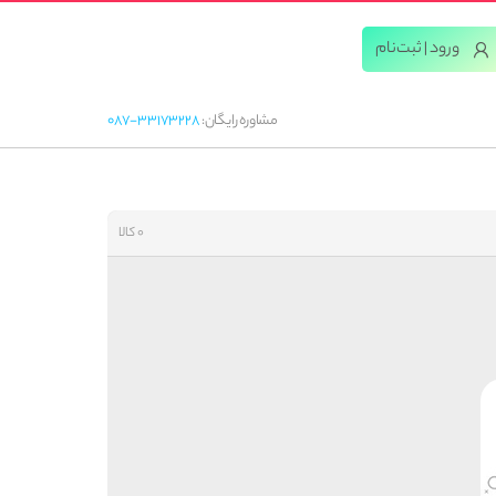
ورود | ثبت‌‌نام
مشاوره رایگان:
087-33173228
0 کالا