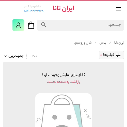
ایران تانا
مشاوره رایگان:
087-33173228
ایران تانا
لباس
شال و روسری
فیلترها
جدیدترین
0 کالا
کالای برای نمایش وجود ندارد!
بازگشت به صفحه نخست