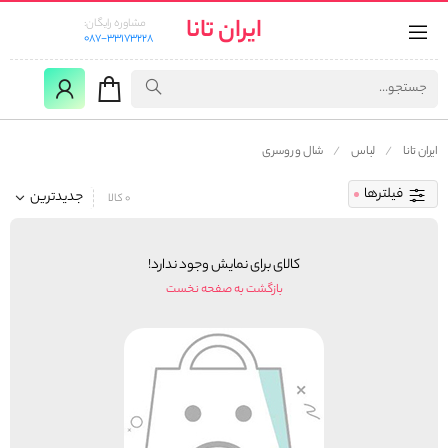
ایران تانا
مشاوره رایگان:
087-33173228
ایران تانا
لباس
شال و روسری
فیلترها
جدیدترین
0 کالا
کالای برای نمایش وجود ندارد!
بازگشت به صفحه نخست