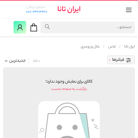
ایران تانا
مشاوره رایگان:
087-33173228
ایران تانا
لباس
شال و روسری
فیلترها
جدیدترین
0 کالا
کالای برای نمایش وجود ندارد!
بازگشت به صفحه نخست