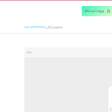
ورود | ثبت‌‌نام
مشاوره رایگان:
087-33173228
0 کالا