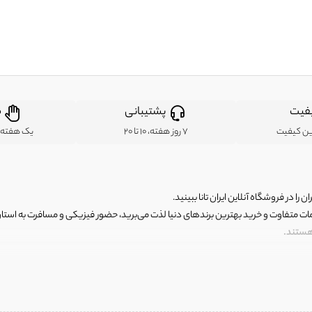
فیت
پشتیبانی
ض
ین کیفیت
7 روز هفته، 10 تا 20
یک هفته ب
ن را در فروشگاه آنلاین ایران تانا ببینید.
مات متفاوت و خرید بهترین برندهای دنیا لذت می‌برید، حضور فیزیکی و مسافرت به استان ها
 هستند.
رای اصلی و با کیفیت اما با قیمت عالی و مقرون به صرفه روبرو هستید! فروشگاه ما مجموعه‌ا
 فوق العاده و با قیمت عالی داشت. ماموریت ما این است که بهترین اجناس تاناکورای ایران