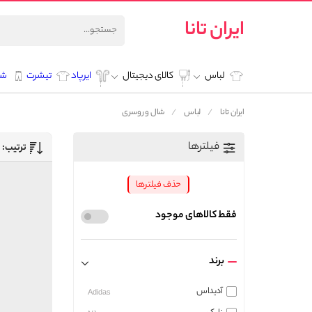
ایران تانا
لباس
کالای دیجیتال
ایرپاد
تیشرت
شل
ایران تانا
لباس
شال و روسری
فیلترها
ترتیب:
حذف فیلترها
فقط کالاهای موجود
برند
آدیداس
Adidas