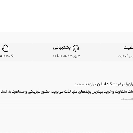
فیت
پشتیبانی
ض
ین کیفیت
7 روز هفته، 10 تا 20
یک هفته ب
ن را در فروشگاه آنلاین ایران تانا ببینید.
مات متفاوت و خرید بهترین برندهای دنیا لذت می‌برید، حضور فیزیکی و مسافرت به استان ها
 هستند.
رای اصلی و با کیفیت اما با قیمت عالی و مقرون به صرفه روبرو هستید! فروشگاه ما مجموعه‌ا
 فوق العاده و با قیمت عالی داشت. ماموریت ما این است که بهترین اجناس تاناکورای ایران