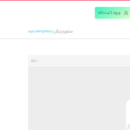
ورود | ثبت‌‌نام
مشاوره رایگان:
087-33173228
0 کالا