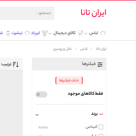
ایران تانا
لباس
کالای دیجیتال
ایرپاد
تیشرت
شل
ایران تانا
لباس
شال و روسری
فیلترها
ترتیب:
حذف فیلترها
فقط کالاهای موجود
برند
آدیداس
Adidas