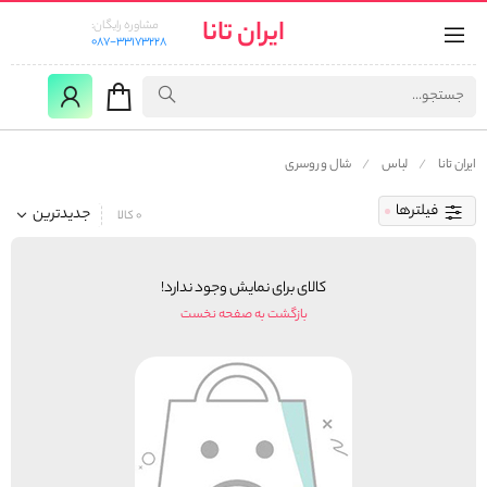
ایران تانا
مشاوره رایگان:
087-33173228
ایران تانا
لباس
شال و روسری
فیلترها
جدیدترین
0 کالا
کالای برای نمایش وجود ندارد!
بازگشت به صفحه نخست