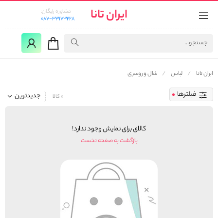
ایران تانا
مشاوره رایگان:
087-33173228
ایران تانا
لباس
شال و روسری
فیلترها
جدیدترین
0 کالا
کالای برای نمایش وجود ندارد!
بازگشت به صفحه نخست